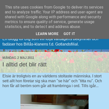
This site uses cookies from Google to deliver its services
and to analyze traffic. Your IP address and user-agent are
shared with Google along with performance and security
metrics to ensure quality of service, generate usage
Vi (på) från Gotland
statistics, and to detect and address abuse.
LEARN MORE
GOT IT
En blogg för Dig som vill följa vardagens bekymmer och
fadäser hos Billås-klanens f.d. Gotlandsfilial.
MÅNDAG 2 MAJ 2011
I alltid det blir rätt
Elsie är troligtvis en av världens stoltaste människa. I stort
sett allt hon företar sig ska man "se här" och "titta nu". Och
hon får all beröm som går att frambringa i ord. Tills igår...