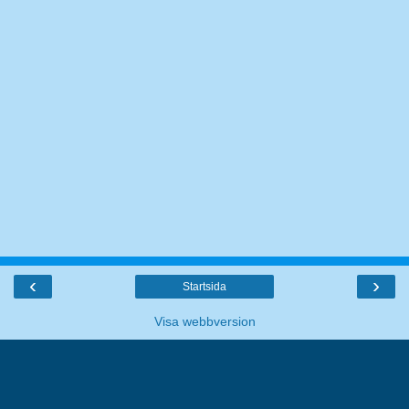
‹
›
Startsida
Visa webbversion