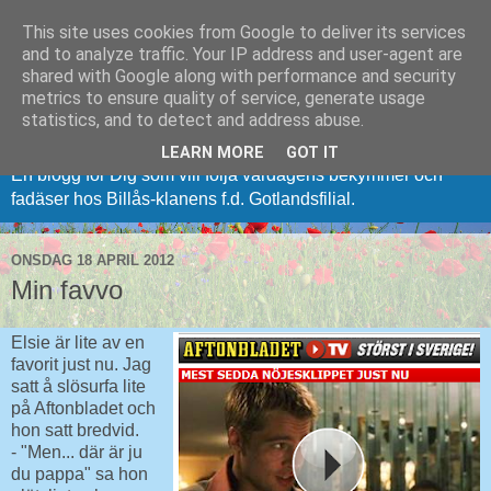
This site uses cookies from Google to deliver its services
and to analyze traffic. Your IP address and user-agent are
shared with Google along with performance and security
metrics to ensure quality of service, generate usage
Vi (på) från Gotland
statistics, and to detect and address abuse.
LEARN MORE
GOT IT
En blogg för Dig som vill följa vardagens bekymmer och
fadäser hos Billås-klanens f.d. Gotlandsfilial.
ONSDAG 18 APRIL 2012
Min favvo
Elsie är lite av en
favorit just nu. Jag
satt å slösurfa lite
på Aftonbladet och
hon satt bredvid.
- "Men... där är ju
du pappa" sa hon