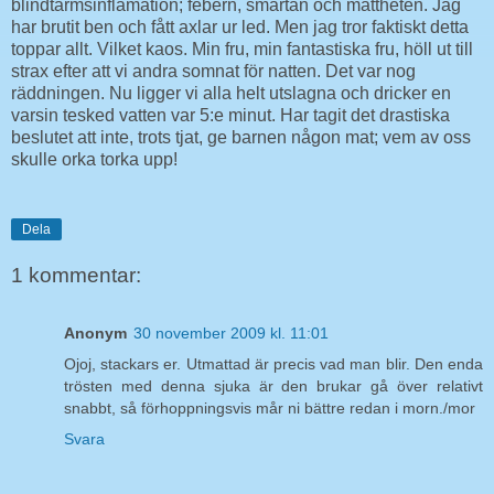
blindtarmsinflamation; febern, smärtan och mattheten. Jag
har brutit ben och fått axlar ur led. Men jag tror faktiskt detta
toppar allt. Vilket kaos. Min fru, min fantastiska fru, höll ut till
strax efter att vi andra somnat för natten. Det var nog
räddningen. Nu ligger vi alla helt utslagna och dricker en
varsin tesked vatten var 5:e minut. Har tagit det drastiska
beslutet att inte, trots tjat, ge barnen någon mat; vem av oss
skulle orka torka upp!
Dela
1 kommentar:
Anonym
30 november 2009 kl. 11:01
Ojoj, stackars er. Utmattad är precis vad man blir. Den enda
trösten med denna sjuka är den brukar gå över relativt
snabbt, så förhoppningsvis mår ni bättre redan i morn./mor
Svara