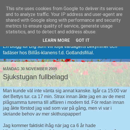
This site uses cookies from Google to deliver its services
and to analyze traffic. Your IP address and user-agent are
shared with Google along with performance and security
metrics to ensure quality of service, generate usage
Vi (på) från Gotland
statistics, and to detect and address abuse.
LEARN MORE
GOT IT
En blogg för Dig som vill följa vardagens bekymmer och
fadäser hos Billås-klanens f.d. Gotlandsfilial.
MÅNDAG 30 NOVEMBER 2009
Sjukstugan fullbelagd
Man kunde väl inte vänta sig annat kanske. Igår ca 15:00 var
det Bettys tur. ca 17 min. Strax innan åkte jag en av de mest
plågsamma turerna till affären i modern tid. För redan innan
jag åkte förstod jag vad som var på gång, men vi var i
skriande behov av mer skithuspapper!
Jag kommer faktiskt ihåg när jag ca 6 år hade