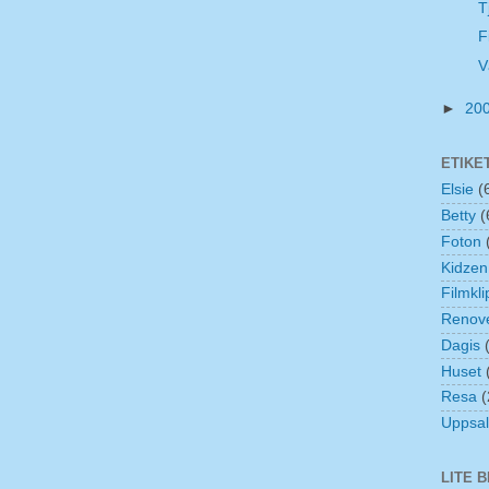
T
F
V
►
20
ETIKE
Elsie
(
Betty
(
Foton
Kidzen
Filmkli
Renove
Dagis
Huset
Resa
(
Uppsa
LITE 