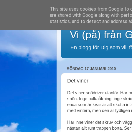
This site uses cookies from Google to de
are shared with Google along with perfo
statistics, and to detect and address a
Vi (på) från 
En blogg för Dig som vill 
SÖNDAG 17 JANUARI 2010
Det viner
Det viner snödrivor utanför. Har 
snön. Inge pulkaåkning, inge skrid
enda som är kvar är att skotta in
med vintern, men den är tydligen 
Här inne viner det skruv och väg
nästan allt runt trappen borta. Ser u