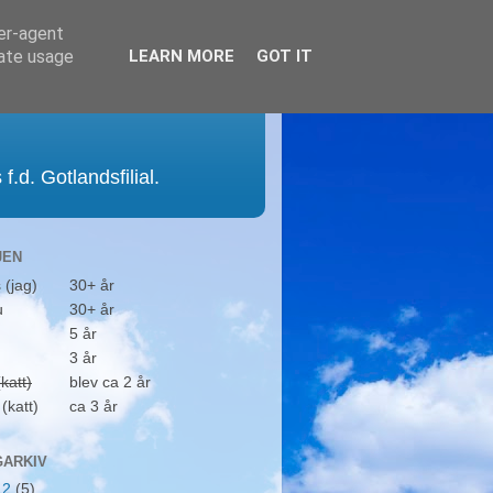
ser-agent
rate usage
LEARN MORE
GOT IT
.d. Gotlandsfilial.
JEN
 (jag)
30+ år
u
30+ år
5 år
3 år
katt)
blev ca 2 år
(katt)
ca 3 år
ARKIV
12
(5)