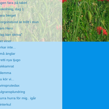
ngen fara på taket
nskolning, dag 1
ara berget
orgonstund är trött i mun
 am Hero
Jag kan skriva"
et viner
rkar inte...
må änglar
retti nya tjugo
ekkamrat
ilemma
u kör vi...
vinsprutedax
ulgransplundring
urra hurra för mig.. igår
interkul