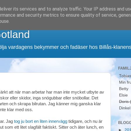
liver its services and to analyze traffic. Your IP address and u
rmance and security metrics to ensure quality of service, gene
buse.
Gotland
följa vardagens bekymmer och fadäser hos Billås-klanens f
FAMIL
Tobias
Min fr
Betty
märkt att när man arbetar har man inte mycket utbyte av
Elsie
skor eller skidor, inga snögubbar eller snöbollar. Det
Doris (
farten och skrapa bilrutan. Jag känner mig ganska klar
Dinkel 
inte klar med oss.
gar. Jag
tog ju bort en liten innervägg
tidigare, och nu är
BLOGG
t som ett litet slagfält faktiskt. Sitter och äter lunch, en
►
20