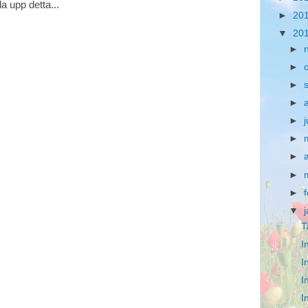
a upp detta...
►
20
▼
20
►
►
►
►
►
►
►
►
►
▼
T
I
I
I
I