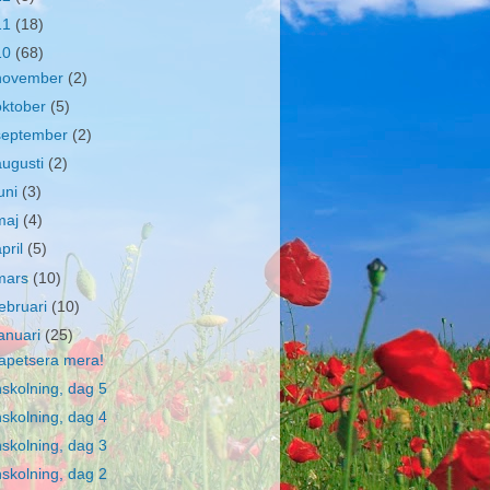
11
(18)
10
(68)
november
(2)
oktober
(5)
september
(2)
augusti
(2)
juni
(3)
maj
(4)
april
(5)
mars
(10)
februari
(10)
januari
(25)
apetsera mera!
nskolning, dag 5
nskolning, dag 4
nskolning, dag 3
nskolning, dag 2