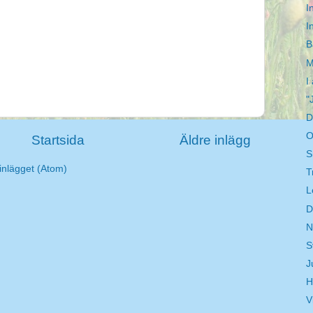
I
I
B
M
I
"
D
O
Startsida
Äldre inlägg
S
inlägget (Atom)
T
L
D
N
S
J
H
V