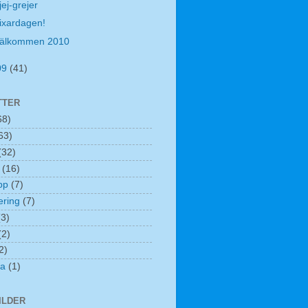
jej-grejer
ixardagen!
älkommen 2010
09
(41)
TTER
68)
63)
(32)
(16)
pp
(7)
ring
(7)
(3)
(2)
2)
la
(1)
BILDER