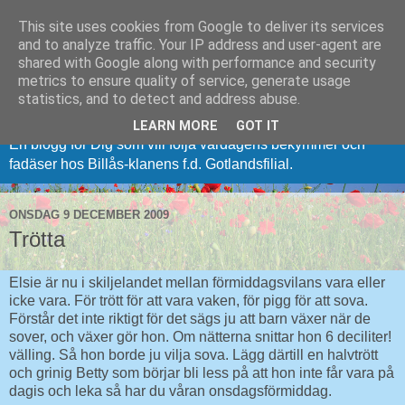
This site uses cookies from Google to deliver its services
and to analyze traffic. Your IP address and user-agent are
shared with Google along with performance and security
metrics to ensure quality of service, generate usage
Vi (på) från Gotland
statistics, and to detect and address abuse.
LEARN MORE
GOT IT
En blogg för Dig som vill följa vardagens bekymmer och
fadäser hos Billås-klanens f.d. Gotlandsfilial.
ONSDAG 9 DECEMBER 2009
Trötta
Elsie är nu i skiljelandet mellan förmiddagsvilans vara eller
icke vara. För trött för att vara vaken, för pigg för att sova.
Förstår det inte riktigt för det sägs ju att barn växer när de
sover, och växer gör hon. Om nätterna snittar hon 6 deciliter!
välling. Så hon borde ju vilja sova. Lägg därtill en halvtrött
och grinig Betty som börjar bli less på att hon inte får vara på
dagis och leka så har du våran onsdagsförmiddag.