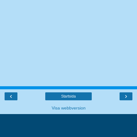
‹
›
Startsida
Visa webbversion